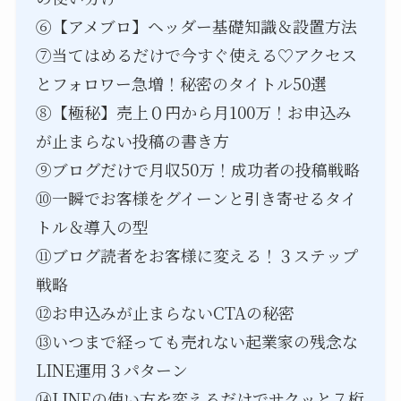
⑥【アメブロ】ヘッダー基礎知識＆設置方法
⑦当てはめるだけで今すぐ使える♡アクセス
とフォロワー急増！秘密のタイトル50選
⑧【極秘】売上０円から月100万！お申込み
が止まらない投稿の書き方
⑨ブログだけで月収50万！成功者の投稿戦略
⑩一瞬でお客様をグイーンと引き寄せるタイ
トル＆導入の型
⑪ブログ読者をお客様に変える！３ステップ
戦略
⑫お申込みが止まらないCTAの秘密
⑬いつまで経っても売れない起業家の残念な
LINE運用３パターン
⑭LINEの使い方を変えるだけでサクッと７桁