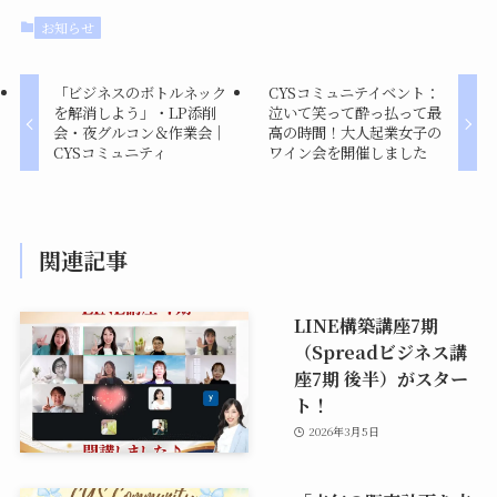
お知らせ
「ビジネスのボトルネック
CYSコミュニテイベント：
を解消しよう」・LP添削
泣いて笑って酔っ払って最
会・夜グルコン＆作業会｜
高の時間！大人起業女子の
CYSコミュニティ
ワイン会を開催しました
関連記事
LINE構築講座7期
（Spreadビジネス講
座7期 後半）がスター
ト！
2026年3月5日