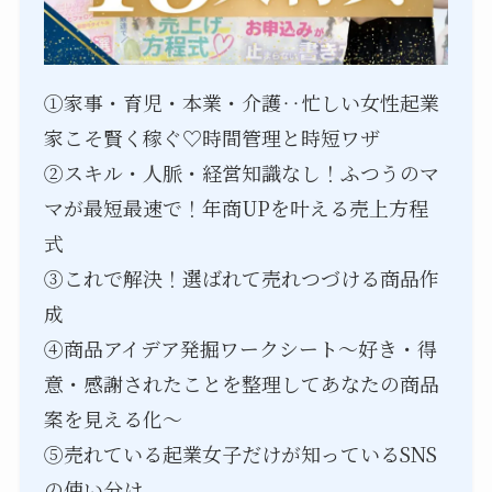
①家事・育児・本業・介護‥忙しい女性起業
家こそ賢く稼ぐ♡時間管理と時短ワザ
②スキル・人脈・経営知識なし！ふつうのマ
マが最短最速で！年商UPを叶える売上方程
式
③これで解決！選ばれて売れつづける商品作
成
④商品アイデア発掘ワークシート～好き・得
意・感謝されたことを整理してあなたの商品
案を見える化～
⑤売れている起業女子だけが知っているSNS
の使い分け