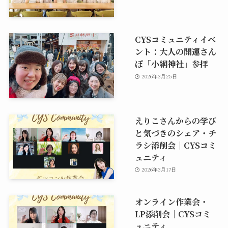
CYSコミュニティイベ
ント：大人の開運さん
ぽ「小網神社」参拝
2026年3月25日
えりこさんからの学び
と気づきのシェア・チ
ラシ添削会｜CYSコミ
ュニティ
2026年3月17日
オンライン作業会・
LP添削会｜CYSコミ
ュニティ