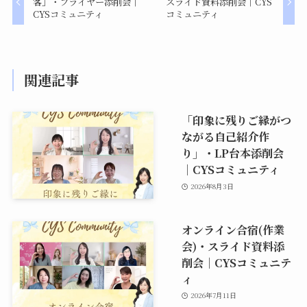
客」・フライヤー添削会｜
スライド資料添削会｜CYS
CYSコミュニティ
コミュニティ
関連記事
「印象に残りご縁がつ
ながる自己紹介作
り」・LP台本添削会
｜CYSコミュニティ
2026年8月3日
オンライン合宿(作業
会)・スライド資料添
削会｜CYSコミュニテ
ィ
2026年7月11日