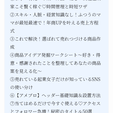
家こそ賢く稼ぐ♡時間管理と時短ワザ
②スキル・人脈・経営知識なし！ふつうのマ
マが最短最速で！年商UPを叶える売上方程
式
③これで解決！選ばれて売れつづける商品作
成
④商品アイデア発掘ワークシート～好き・得
意・感謝されたことを整理してあなたの商品
案を見える化～
⑤売れている起業女子だけが知っているSNS
の使い分け
⑥【アメブロ】ヘッダー基礎知識＆設置方法
⑦当てはめるだけで今すぐ使える♡アクセス
とフォロワー急増！秘密のタイトル50選