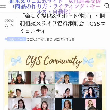
鈴木えりこ公式サイト｜女性起業支援
（商品の作り方・ライティング・セー
ルス・自動化）
「楽しく提供&サポート体制」・個
2026
別相談スライド資料添削会｜CYSコ
7/12
ミュニティ
活動レポート
2026年6月5日
2026年7月12日