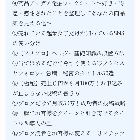
④商品アイデア発掘ワークシート～好き・得
意・感謝されたことを整理してあなたの商品
案を見える化～
⑤売れている起業女子だけが知っているSNS
の使い分け
⑥【アメブロ】ヘッダー基礎知識＆設置方法
⑦当てはめるだけで今すぐ使える♡アクセス
とフォロワー急増！秘密のタイトル50選
⑧【極秘】売上０円から月100万！お申込み
が止まらない投稿の書き方
⑨ブログだけで月収50万！成功者の投稿戦略
⑩一瞬でお客様をグイーンと引き寄せるタイ
トル＆導入の型
⑪ブログ読者をお客様に変える！３ステップ