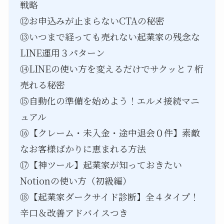
戦略
⑫お申込みが止まらないCTAの秘密
⑬いつまで経っても売れない起業家の残念な
LINE運用３パターン
⑭LINEの使い方を変えるだけでサクッと７桁
売れる秘密
⑮自動化の準備を始めよう！エルメ接続マニ
ュアル
⑯【クレーム・未入金・途中退会０件】素敵
なお客様ばかりに恵まれる方法
⑰【神ツール】起業家が知っておきたい
Notionの使い方（初級編）
⑱【起業家ダークサイド診断】全４タイプ！
辛口＆改善アドバイスつき